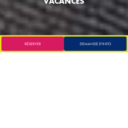
VACANCES
RÉSERVER
DEMANDE D'INFO
ENTRE HISTOIRE ET MOSAÏQUES
RAVENNE
Ravenne est une ville historique située dans la région de
l’Émilie-Romagne, célèbre pour son extraordinaire patrimoine
artistique et culturel, qui en fait l’une des destinations les plus
fascinantes d’Italie. La ville est connue principalement pour ses
mosaïques byzantines, patrimoine mondial de l’UNESCO,
mais aussi pour son histoire ancienne et son rôle de capitale
dans diverses périodes historiques, dont le royaume ostrogoth
et l’empire byzantin.